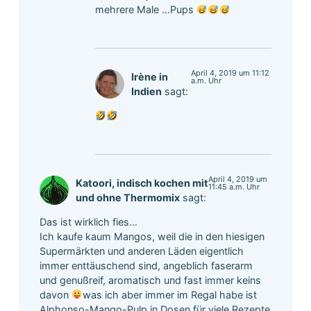
mehrere Male …Pups
April 4, 2019 um 11:12
Irène in
a.m. Uhr
Indien
sagt:
April 4, 2019 um
Katoori, indisch kochen mit
11:45 a.m. Uhr
und ohne Thermomix
sagt:
Das ist wirklich fies…
Ich kaufe kaum Mangos, weil die in den hiesigen
Supermärkten und anderen Läden eigentlich
immer enttäuschend sind, angeblich faserarm
und genußreif, aromatisch und fast immer keins
davon
was ich aber immer im Regal habe ist
Alphonso-Mango-Pulp in Dosen für viele Rezepte