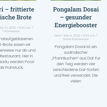
i – frittierte
Pongalam Dosai
ische Brote
– gesunder
Energiebooster
ai 21, 2020
8:54 a.m.
1 Kommentar
Irene
Mai 4, 2020
9:02 a.m.
undaufgeblasenen
Keine Kommentare
i-Brote essen wir
Pongalam Dosai ist ein
erweise nur ab und
südindischer
Restaurant. Hier in
„Pfannkuchen“ aus Dal. Für
 Nadu werden Poori
den Teig werden vier
als Frühstück,
verschiedene Dal-Sorten
und Reis verwendet. Die
vielen