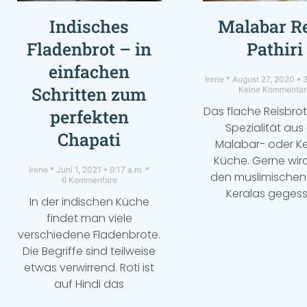
Indisches
Malabar Re
Fladenbrot – in
Pathiri
einfachen
Irene
August 27, 2020
3
Schritten zum
Keine Kommentar
Das flache Reisbrot 
perfekten
Spezialität aus
Chapati
Malabar- oder Ke
Küche. Gerne wird
Irene
Juni 1, 2021
9:17 a.m.
den muslimischen 
6 Kommentare
Keralas gegess
In der indischen Küche
findet man viele
verschiedene Fladenbrote.
Die Begriffe sind teilweise
etwas verwirrend. Roti ist
auf Hindi das