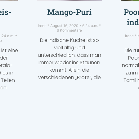
is-
Mango-Puri
Poor
ind
Irene
August 16, 2020
6:24 a.m.
6 Kommentare
:24 a.m.
Irene
M
Die indische Küche ist so
e
vielfältig und
ist eine
Die r
unterschiedlich, dass man
 der
Poor
immer wieder ins Staunen
rala-
normal
kommt. Allein die
 es in
zu im 
verschiedenen „Brote“, die
Teilen
Tamil
en.