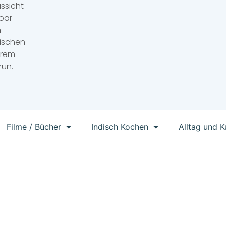
ssicht
bar
n
ischen
hrem
rün.
Filme / Bücher
Indisch Kochen
Alltag und K