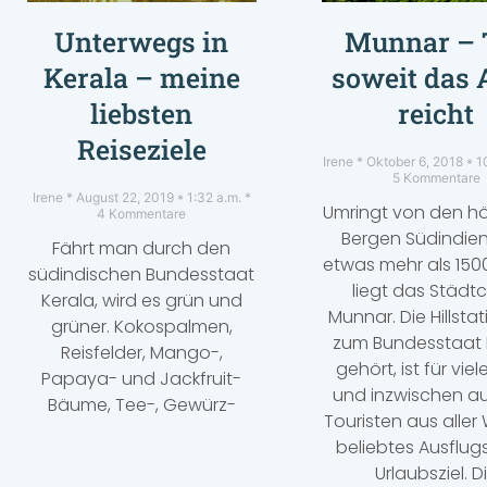
Unterwegs in
Munnar – 
Kerala – meine
soweit das 
liebsten
reicht
Reiseziele
Irene
Oktober 6, 2018
10
5 Kommentare
Irene
August 22, 2019
1:32 a.m.
Umringt von den h
4 Kommentare
Bergen Südindien
Fährt man durch den
etwas mehr als 150
südindischen Bundesstaat
liegt das Städt
Kerala, wird es grün und
Munnar. Die Hillstat
grüner. Kokospalmen,
zum Bundesstaat 
Reisfelder, Mango-,
gehört, ist für viel
Papaya- und Jackfruit-
und inzwischen au
Bäume, Tee-, Gewürz-
Touristen aus aller 
beliebtes Ausflug
Urlaubsziel. D