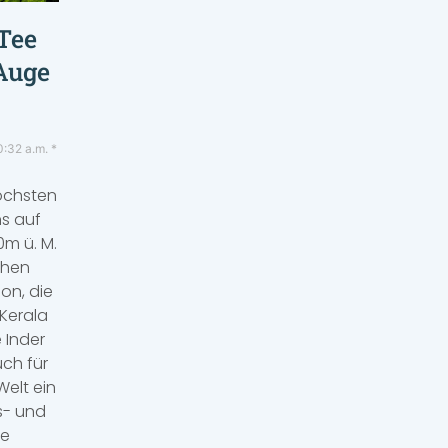
Tee
Auge
:32 a.m.
öchsten
s auf
0m ü. M.
chen
ion, die
Kerala
e Inder
ch für
Welt ein
s- und
ie