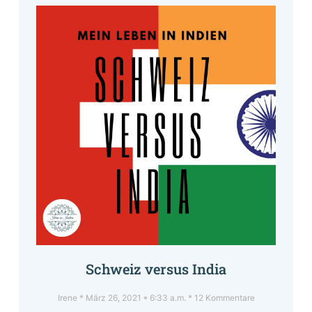
Schweiz versus India
Irene
März 26, 2021
6:33 a.m.
12 Kommentare