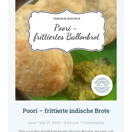
Poori – frittierte indische Brote
Irene
Mai 21, 2020
8:54 a.m.
1 Kommentar
Die rundaufgeblasenen Poori-Brote essen wir