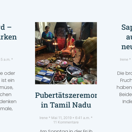
rd –
Sa
rken-
a
e
ne
45 a.m.
Irene
ke oder
Die br
ist ein
Fruc
emüse,
haben
Pubertätszeremonie
schen
Beide
udenken
Indi
in Tamil Nadu
hmale,
Irene
Mai 11, 2019
6:41 a.m.
11 Kommentare
Am Sonntag in der Früh