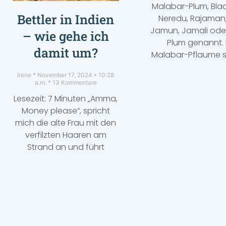
Malabar-Plum, Blac
Bettler in Indien
Neredu, Rajaman,
Jamun, Jamali ode
– wie gehe ich
Plum genannt. 
damit um?
Malabar-Pflaume 
Irene
November 17, 2024
10:28
a.m.
13 Kommentare
Lesezeit: 7 Minuten „Amma,
Money please“, spricht
mich die alte Frau mit den
verfilzten Haaren am
Strand an und führt