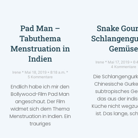
Pad Man –
Snake Gou
Tabuthema
Schlangengu
Menstruation in
Gemüs
Indien
Irene
Mai 17, 2019
6:
4 Kommentare
Irene
Mai 18, 2019
8:18 a.m.
Die Schlangengur
5 Kommentare
Chinesische Gurke 
Endlich habe ich mir den
subtropisches G
Bollywood-Film Pad Man
das aus der indi
angeschaut. Der Film
Küche nicht wegz
widmet sich dem Thema
ist. Das lange, sc
Menstruation in Indien. Ein
trauriges