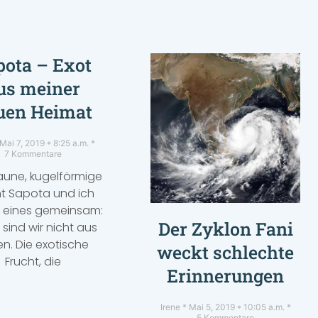
pota – Exot
us meiner
uen Heimat
Mai 7, 2019
8:25 a.m.
7 Kommentare
aune, kugelförmige
ht Sapota und ich
 eines gemeinsam:
Der Zyklon Fani
 sind wir nicht aus
en. Die exotische
weckt schlechte
Frucht, die
Erinnerungen
Irene
Mai 5, 2019
10:05 a.m.
5 Kommentare