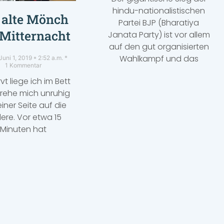
hindu-nationalistischen
 alte Mönch
Partei BJP (Bharatiya
Mitternacht
Janata Party) ist vor allem
auf den gut organisierten
Wahlkampf und das
Juni 1, 2019
2:52 a.m.
1 Kommentar
t liege ich im Bett
rehe mich unruhig
iner Seite auf die
ere. Vor etwa 15
Minuten hat