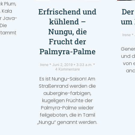
k Plum,
Erfrischend und
Der
 Kala
r Java-
kühlend –
um 
Die
Nungu, die
stammt
Irene
Frucht der
Generv
Palmyra-Palme
und d
von e
Irene
Juni 2, 2019
3:33 a.m.
4 Kommentare
and
Es ist Nungu-Saison! Am
Straßenrand werden die
aubergine-farbigen,
kugeligen Früchte der
Palmyra-Palme wieder
feilgeboten, die in Tamil
„Nungu“ genannt werden.