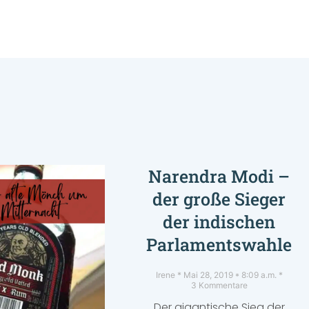
Narendra Modi –
der große Sieger
der indischen
Parlamentswahlen
Irene
Mai 28, 2019
8:09 a.m.
3 Kommentare
Der gigantische Sieg der