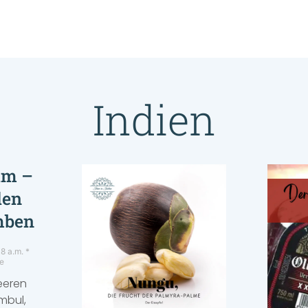
Indien
am –
den
mben
8 a.m.
e
eeren
mbul,