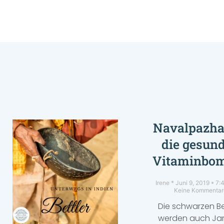
Navalpazh
die gesun
Vitaminbo
Irene
Juni 9, 2019
7:4
Keine Kommentar
Die schwarzen B
werden auch Ja